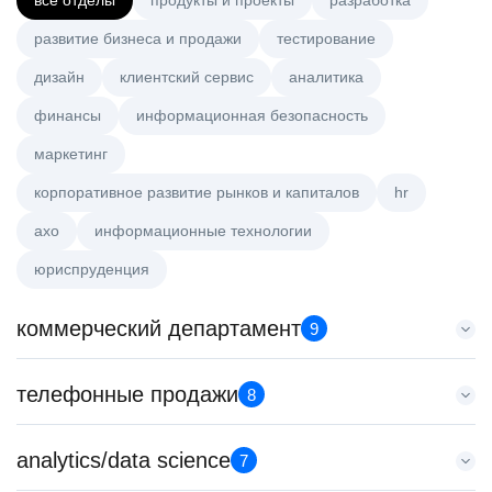
все отделы
продукты и проекты
разработка
развитие бизнеса и продажи
тестирование
дизайн
клиентский сервис
аналитика
финансы
информационная безопасность
маркетинг
корпоративное развитие рынков и капиталов
hr
axo
информационные технологии
юриспруденция
коммерческий департамент
9
Key Account Manager (EdTech)
телефонные продажи
8
HeadHunter::Коммерческий департамент
4 авг. 2026
Менеджер по продажам в сегменте малого и среднего
analytics/data science
150000 ₽
7
бизнеса
Казань