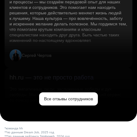
и процессы — мы создаём передовой опыт для наших
клиентов и сотрудников. Это помогает нам находить
решения, которые действительно меняют жизнь людей
к лучшему. Наша культура — про вовлечённость, заботу
и искреннее желание делать полезное. Мы гордимся тем,
что помогаем крутым компаниям и классным
специалистам находить друг друга. Быть частью таких
изменений по‑настоящему вдохновляет.
Сергей Чертов
hh.ru — это не просто работа
Это эмпатичные люди, заслуженные победы и дух
свободы. Мы помогаем миру и создаём лучший сервис
Все отзывы сотрудников
по поиску работы в стране.
Ольга Емельянова
*команда hh
**по данным Dream Job, 2025 год
***по данным рейтинга Similarweb, 2024 год