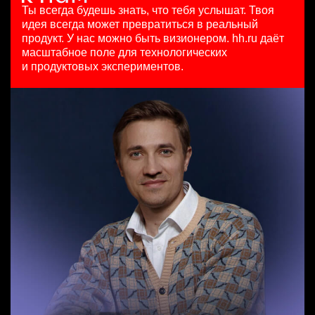
HeadHunter::Коммерческий департамент
10000000 so'm
29 июл. 2026
Ты всегда будешь знать, что тебя услышат.
Твоя
4 авг. 2026
Ташкент
з/п не указана
идея всегда может превратиться в реальный
SMM-менеджер
150000 ₽
Москва
продукт.
У нас можно быть визионером. hh.ru даёт
HeadHunter::Департамент маркетинга
Санкт-Петербург
масштабное поле для технологических
Старший специалист телемаркетинга
15 июл. 2026
и продуктовых экспериментов.
HeadHunter::Телефонные продажи
з/п не указана
Key Account Manager (EdTech)
14 июл. 2026
Ташкент
HeadHunter::Коммерческий департамент
15000000 so'm
4 авг. 2026
Ташкент
150000 ₽
Нижний Новгород