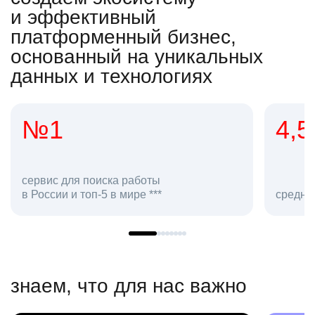
и эффективный
платформенный бизнес,
основанный на уникальных
данных и технологиях
4,5
2
сот
средняя оценка hh.ru как работодателя **
в h
знаем, что для нас важно