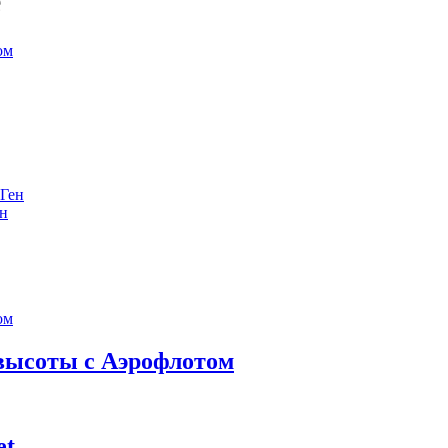
е
ен
 высоты с Аэрофлотом
et